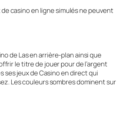
 de casino en ligne simulés ne peuvent
no de Las en arrière-plan ainsi que
rir le titre de jouer pour de l’argent
és ses jeux de Casino en direct qui
issez. Les couleurs sombres dominent sur