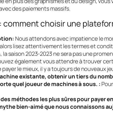
me en plus des graphismes et du design, vou
t avec des paiements massifs.
e: comment choisir une platefo
ption:
Nous attendons avec impatience le mo
 alors lisez attentivement les termes et condi
, la saison 2023-2023 ne sera pas une promena
uvez également vous attendre à trouver cert
payer le mieux, il y a toujours de nouveaux jeu
chine existante, obtenir un tiers du nombr
orte quel joueur de machines à sous. :
Pour
e des méthodes les plus sûres pour payer e
e mythe bien-aimé que nous connaissons au